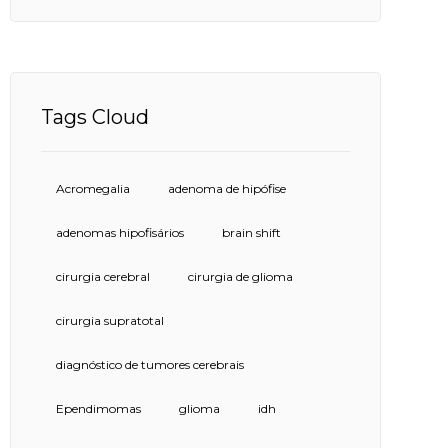
Tags Cloud
Acromegalia
adenoma de hipófise
adenomas hipofisários
brain shift
cirurgia cerebral
cirurgia de glioma
cirurgia supratotal
diagnóstico de tumores cerebrais
Ependimomas
glioma
idh