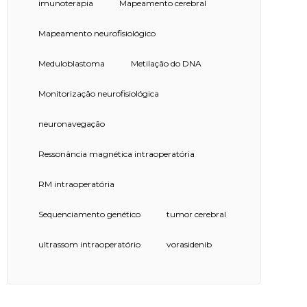
imunoterapia
Mapeamento cerebral
Mapeamento neurofisiológico
Meduloblastoma
Metilação do DNA
Monitorização neurofisiológica
neuronavegação
Ressonância magnética intraoperatória
RM intraoperatória
Sequenciamento genético
tumor cerebral
ultrassom intraoperatório
vorasidenib