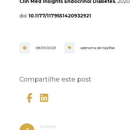
Clin Med Insights Endocrinol Diabetes.
2020; 
doi:
10.1177/1179551420932921
08/09/2023
adenoma de hipófise
Anterior