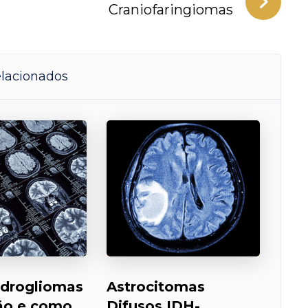
Craniofaringiomas
elacionados
drogliomas
Astrocitomas
são e como
Difusos IDH-