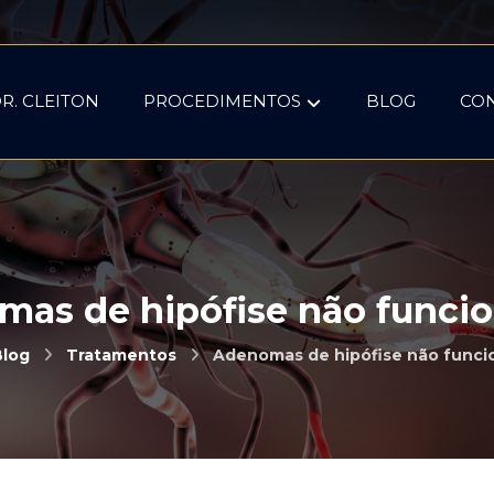
R. CLEITON
PROCEDIMENTOS
BLOG
CO
as de hipófise não funci
Blog
Tratamentos
Adenomas de hipófise não funci