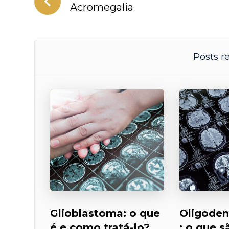
Acromegalia
Posts r
Glioblastoma: o que
Oligoden
é e como tratá-lo?
: o que 