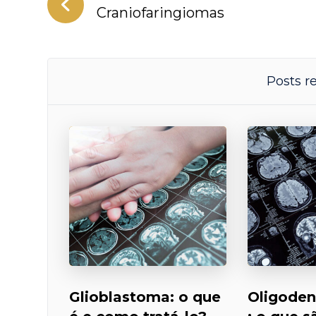
Craniofaringiomas
Posts r
Glioblastoma: o que
Oligoden