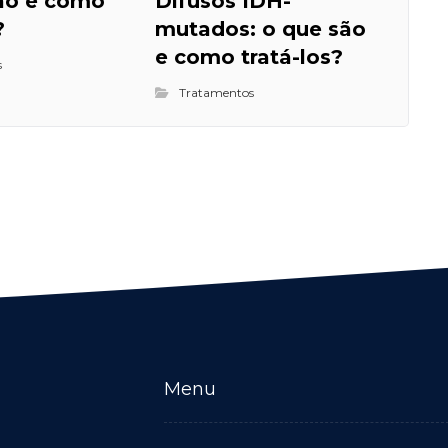
são e como
Difusos IDH-
?
mutados: o que são
e como tratá-los?
s
Tratamentos
Menu