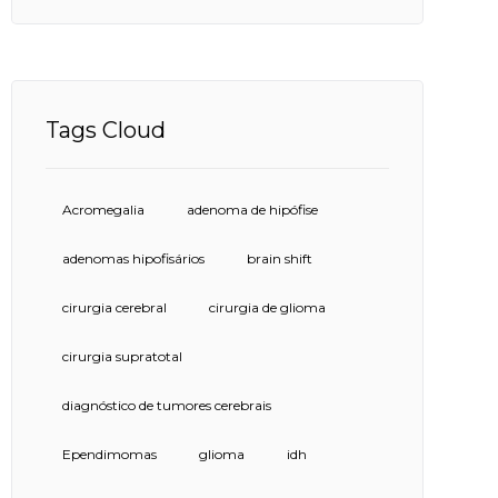
Tags Cloud
Acromegalia
adenoma de hipófise
adenomas hipofisários
brain shift
cirurgia cerebral
cirurgia de glioma
cirurgia supratotal
diagnóstico de tumores cerebrais
Ependimomas
glioma
idh