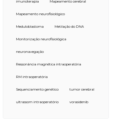
imunoterapia
Mapeamento cerebral
Mapeamento neurofisiológico
Meduloblastoma
Metilação do DNA
Monitorização neurofisiológica
neuronavegação
Ressonância magnética intraoperatória
RM intraoperatória
Sequenciamento genético
tumor cerebral
ultrassom intraoperatório
vorasidenib