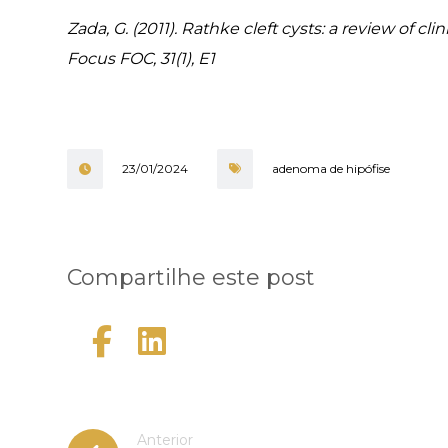
Zada, G. (2011). Rathke cleft cysts: a review of 
Focus FOC, 31(1), E1
23/01/2024
adenoma de hipófise
Anterior