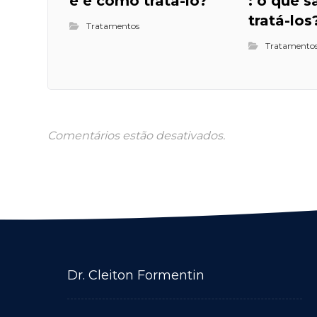
é e como tratá-lo?
: o que 
tratá-los
Tratamentos
Tratamento
Comentários estão desativados.
Dr. Cleiton Formentin