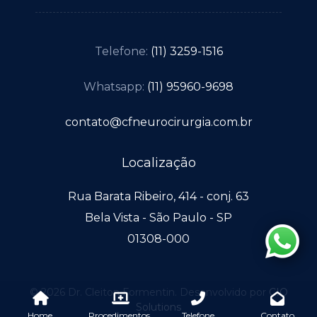
Telefone:
(11) 3259-1516
Whatsapp:
(11) 95960-9698
contato@cfneurocirurgia.com.br
Localização
Rua Barata Ribeiro, 414 - conj. 63
Bela Vista - São Paulo - SP
01308-000
© 2026 Dr. Cleiton Formentin. Desenvolvido por
CIO
Solutions
Home
Procedimentos
Telefone
Contato