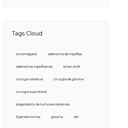
Tags Cloud
Acromegalia
adenoma de hipófise
adenomas hipofisários
brain shift
cirurgia cerebral
cirurgia de glioma
cirurgia supratotal
diagnóstico de tumores cerebrais
Ependimomas
glioma
idh