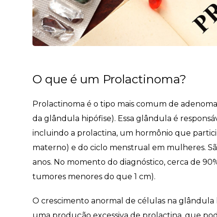
O que é um Prolactinoma?
Prolactinoma é o tipo mais comum de adenoma 
da glândula hipófise). Essa glândula é responsá
incluindo a prolactina, um hormônio que partic
materno) e do ciclo menstrual em mulheres. S
anos. No momento do diagnóstico, cerca de 90%
tumores menores do que 1 cm).
O crescimento anormal de células na glândula 
uma produção excessiva de prolactina, que pode