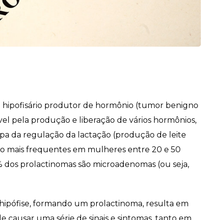
hipofisário produtor de hormônio (tumor benigno
vel pela produção e liberação de vários hormônios,
ipa da regulação da lactação (produção de leite
ão mais frequentes em mulheres entre 20 e 50
 dos prolactinomas são microadenomas (ou seja,
hipófise, formando um prolactinoma, resulta em
 causar uma série de sinais e sintomas, tanto em