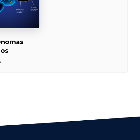
enomas
ios
s