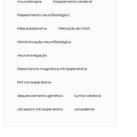
imunoterapia
Mapeamento cerebral
Mapeamento neurofisiológico
Meduloblastoma
Metilação do DNA
Monitorização neurofisiológica
neuronavegação
Ressonância magnética intraoperatória
RM intraoperatória
Sequenciamento genético
tumor cerebral
ultrassom intraoperatório
vorasidenib