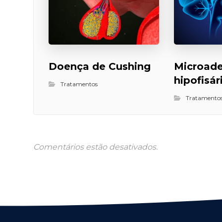
Doença de Cushing
Microad
hipofisár
Tratamentos
Tratamento
Comentários estão desativados.