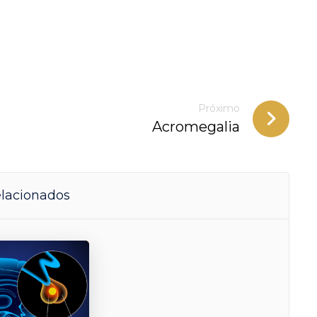
Próximo
Acromegalia
elacionados