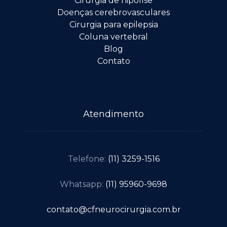
Cirurgia de hipófise
Doenças cerebrovasculares
Cirurgia para epilepsia
Coluna vertebral
Blog
Contato
Atendimento
Telefone:
(11) 3259-1516
Whatsapp:
(11) 95960-9698
contato@cfneurocirurgia.com.br